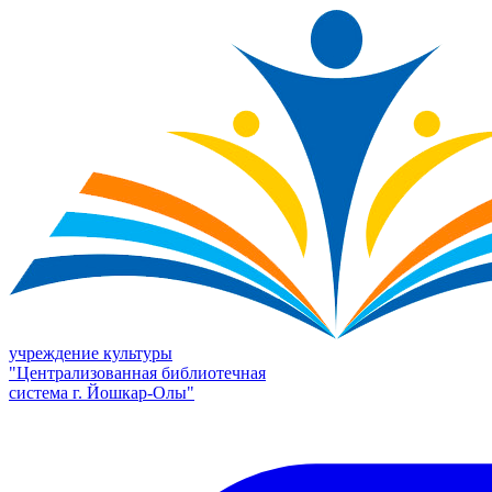
учреждение культуры
"Централизованная библиотечная
система г. Йошкар-Олы"